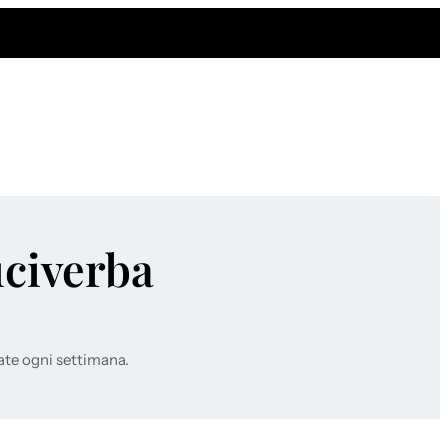
uciverba
ate ogni settimana.