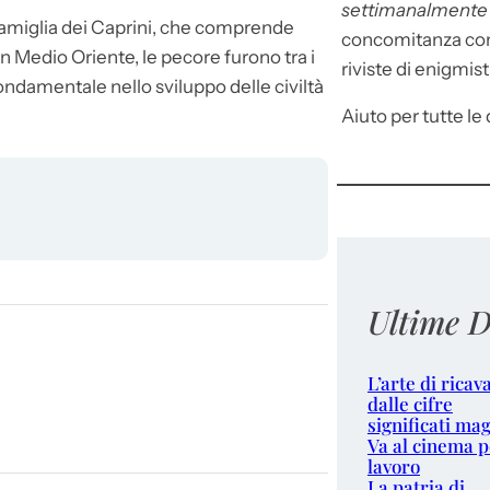
settimanalment
famiglia dei Caprini, che comprende
concomitanza con 
n Medio Oriente, le pecore furono tra i
riviste di enigmist
ondamentale nello sviluppo delle civiltà
Aiuto per tutte le d
Ultime D
L’arte di ricav
dalle cifre
significati mag
Va al cinema p
lavoro
La patria di