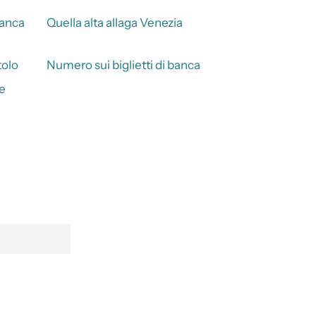
banca
Quella alta allaga Venezia
tolo
Numero sui biglietti di banca
e