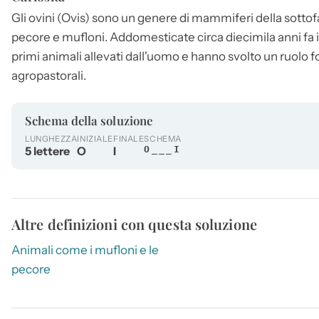
Gli
ovini
(Ovis) sono un genere di mammiferi della sotto
pecore e mufloni. Addomesticate circa diecimila anni fa i
primi animali allevati dall'uomo e hanno svolto un ruolo f
agropastorali.
Schema della soluzione
LUNGHEZZA
INIZIALE
FINALE
SCHEMA
5 lettere
O
I
O___I
Altre definizioni con questa soluzione
Animali come i mufloni e le
pecore