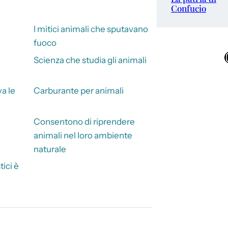
Confucio
i
I mitici animali che sputavano
fuoco
Ins
Scienza che studia gli animali
a le
Carburante per animali
Consentono di riprendere
animali nel loro ambiente
naturale
ici è