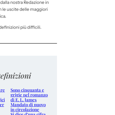
e
dalla nostra Redazione in
le uscite delle maggiori
ica.
efinizioni più difficili.
efinizioni
are
Sono cinquanta e
grigie nel romanzo
ici
di E. L. James
er
Mandato di nuovo
in circolazione
Si dice d’una cifra