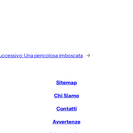
uccessivo:
Una pericolosa imboscata
→
Sitemap
Chi Siamo
Contatti
Avvertenze