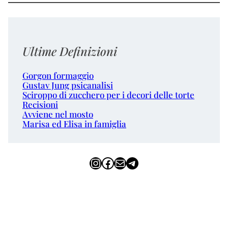
Ultime Definizioni
Gorgon formaggio
Gustav Jung psicanalisi
Sciroppo di zucchero per i decori delle torte
Recisioni
Avviene nel mosto
Marisa ed Elisa in famiglia
Instagram
Facebook
Email
Telegram