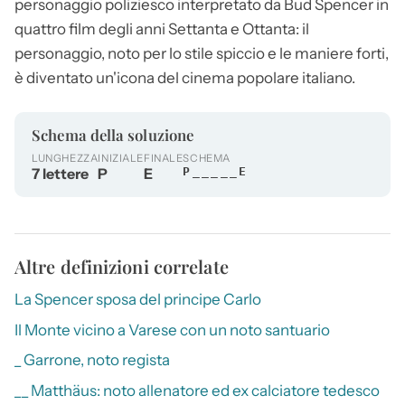
personaggio poliziesco interpretato da Bud Spencer in
quattro film degli anni Settanta e Ottanta: il
personaggio, noto per lo stile spiccio e le maniere forti,
è diventato un'icona del cinema popolare italiano.
Schema della soluzione
LUNGHEZZA
INIZIALE
FINALE
SCHEMA
7 lettere
P
E
P_____E
Altre definizioni correlate
La Spencer sposa del principe Carlo
Il Monte vicino a Varese con un noto santuario
_ Garrone, noto regista
__ Matthäus: noto allenatore ed ex calciatore tedesco