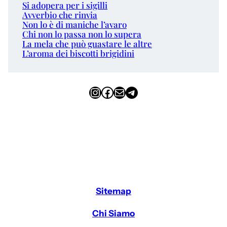
Si adopera per i sigilli
Avverbio che rinvia
Non lo è di maniche l’avaro
Chi non lo passa non lo supera
La mela che può guastare le altre
L’aroma dei biscotti brigidini
Instagram
Facebook
Email
Telegram
Sitemap
Chi Siamo