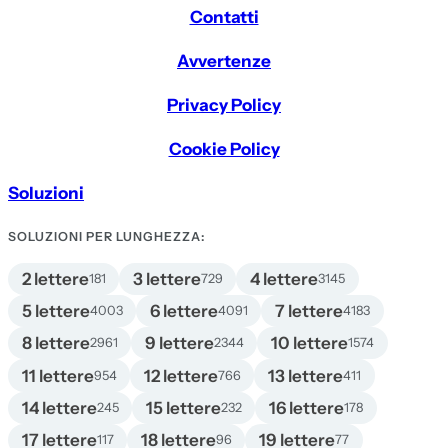
Contatti
Avvertenze
Privacy Policy
Cookie Policy
Soluzioni
SOLUZIONI PER LUNGHEZZA:
2 lettere
3 lettere
4 lettere
181
729
3145
5 lettere
6 lettere
7 lettere
4003
4091
4183
8 lettere
9 lettere
10 lettere
2961
2344
1574
11 lettere
12 lettere
13 lettere
954
766
411
14 lettere
15 lettere
16 lettere
245
232
178
17 lettere
18 lettere
19 lettere
117
96
77