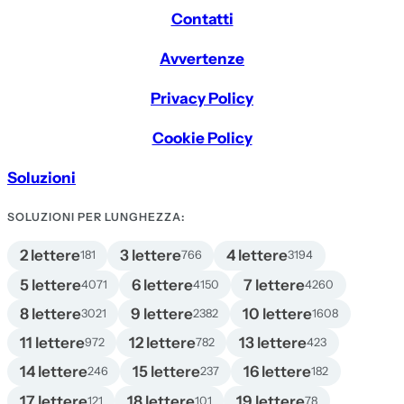
Contatti
Avvertenze
Privacy Policy
Cookie Policy
Soluzioni
SOLUZIONI PER LUNGHEZZA:
2 lettere
3 lettere
4 lettere
181
766
3194
5 lettere
6 lettere
7 lettere
4071
4150
4260
8 lettere
9 lettere
10 lettere
3021
2382
1608
11 lettere
12 lettere
13 lettere
972
782
423
14 lettere
15 lettere
16 lettere
246
237
182
17 lettere
18 lettere
19 lettere
121
101
78