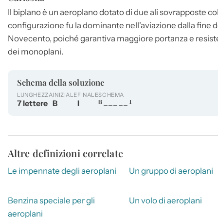
Il biplano è un aeroplano dotato di due ali sovrapposte co
configurazione fu la dominante nell'aviazione dalla fine d
Novecento, poiché garantiva maggiore portanza e resisten
dei monoplani.
Schema della soluzione
LUNGHEZZA
INIZIALE
FINALE
SCHEMA
7 lettere
B
I
B_____I
Altre definizioni correlate
Le impennate degli aeroplani
Un gruppo di aeroplani
Benzina speciale per gli
Un volo di aeroplani
aeroplani