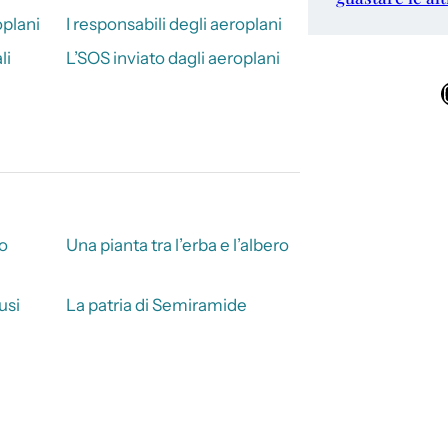
oplani
I responsabili degli aeroplani
li
L’SOS inviato dagli aeroplani
Ins
to
Una pianta tra l’erba e l’albero
usi
La patria di Semiramide