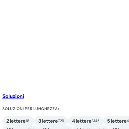
Soluzioni
SOLUZIONI PER LUNGHEZZA:
2 lettere
3 lettere
4 lettere
5 lettere
181
729
3145