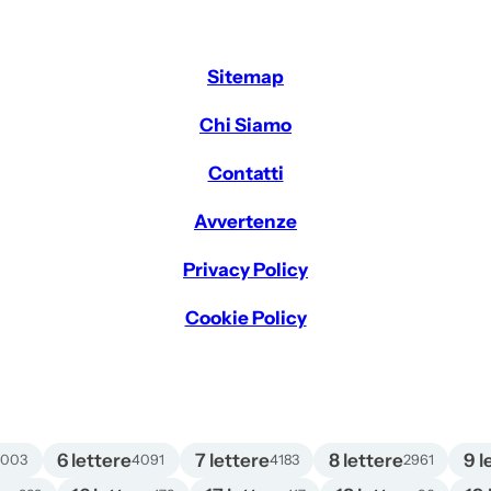
Sitemap
Chi Siamo
Contatti
Avvertenze
Privacy Policy
Cookie Policy
6 lettere
7 lettere
8 lettere
9 l
4003
4091
4183
2961