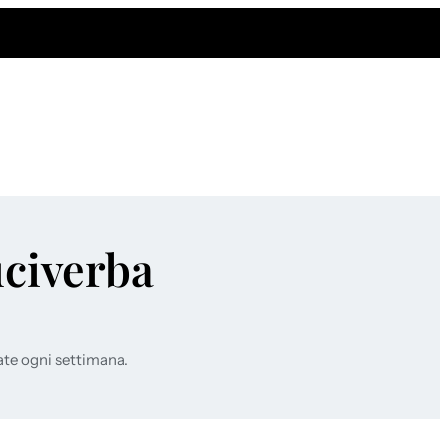
uciverba
ate ogni settimana.