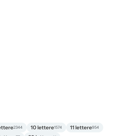
ettere
10 lettere
11 lettere
2344
1574
954