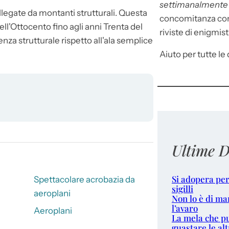
settimanalment
llegate da montanti strutturali. Questa
concomitanza con 
ell'Ottocento fino agli anni Trenta del
riviste di enigmist
za strutturale rispetto all'ala semplice
Aiuto per tutte le d
Ultime D
Si adopera per
Spettacolare acrobazia da
sigilli
aeroplani
Non lo è di ma
l’avaro
Aeroplani
La mela che p
guastare le alt