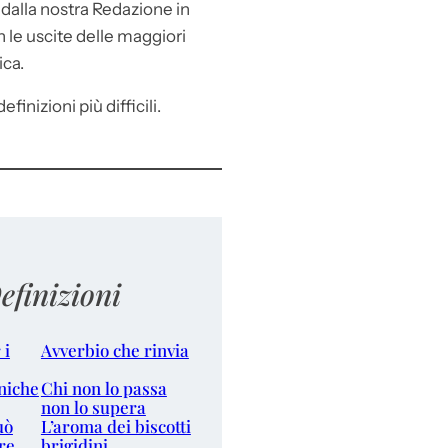
e
dalla nostra Redazione in
le uscite delle maggiori
ica.
efinizioni più difficili.
efinizioni
 i
Avverbio che rinvia
niche
Chi non lo passa
non lo supera
uò
L’aroma dei biscotti
re
brigidini