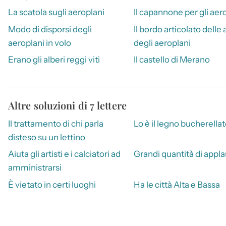
La scatola sugli aeroplani
Il capannone per gli aer
Modo di disporsi degli
Il bordo articolato delle a
aeroplani in volo
degli aeroplani
Erano gli alberi reggi viti
Il castello di Merano
Altre soluzioni di 7 lettere
Il trattamento di chi parla
Lo è il legno bucherella
disteso su un lettino
Aiuta gli artisti e i calciatori ad
Grandi quantità di appla
amministrarsi
È vietato in certi luoghi
Ha le città Alta e Bassa