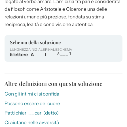
legato al verbo amare. L'amicizia tra pari è considerata
da filosofi come Aristotele e Cicerone una delle
relazioni umane più preziose, fondata su stima
reciproca, lealtà e condivisione autentica.
Schema della soluzione
LUNGHEZZA
INIZIALE
FINALE
SCHEMA
5 lettere
A
I
A___I
Altre definizioni con questa soluzione
Con gli intimi ci si confida
Possono essere del cuore
Patti chiari, __ cari (detto)
Ci aiutano nelle avversità