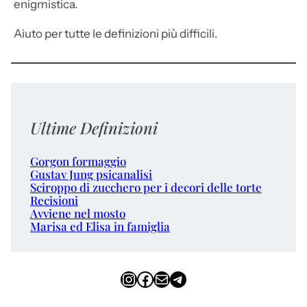
enigmistica.
Aiuto per tutte le definizioni più difficili.
Ultime Definizioni
Gorgon formaggio
Gustav Jung psicanalisi
Sciroppo di zucchero per i decori delle torte
Recisioni
Avviene nel mosto
Marisa ed Elisa in famiglia
Instagram
Facebook
Email
Telegram