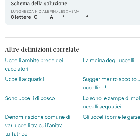
Schema della soluzione
LUNGHEZZA
INIZIALE
FINALE
SCHEMA
8 lettere
C
A
C______A
Altre definizioni correlate
Uccelli ambite prede dei
La regina degli uccelli
cacciatori
Uccelli acquatici
Suggerimento accolto…
uccellino!
Sono uccelli di bosco
Lo sono le zampe di mol
uccelli acquatici
Denominazione comune di
Gli uccelli come le garz
vari uccelli tra cui l’anitra
tuffatrice