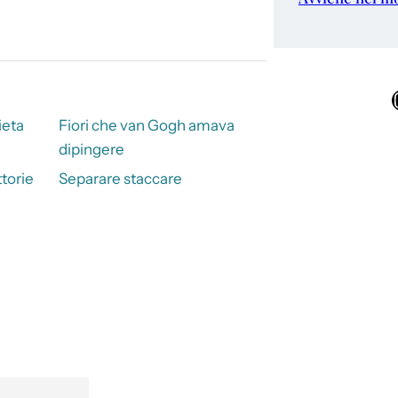
Ins
ieta
Fiori che van Gogh amava
dipingere
ttorie
Separare staccare