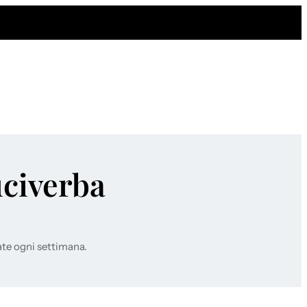
uciverba
ate ogni settimana.