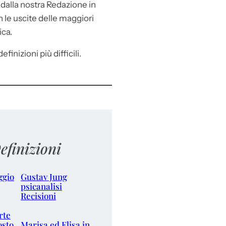
e
dalla nostra Redazione in
le uscite delle maggiori
ica.
efinizioni più difficili.
efinizioni
ggio
Gustav Jung
psicanalisi
Recisioni
rte
osto
Marisa ed Elisa in