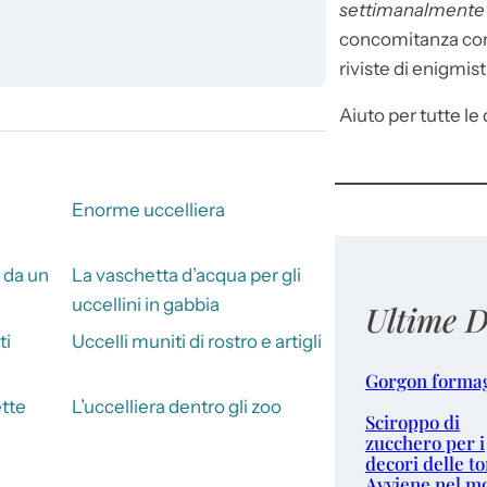
settimanalment
concomitanza con 
riviste di enigmist
Aiuto per tutte le d
Enorme uccelliera
 da un
La vaschetta d’acqua per gli
uccellini in gabbia
Ultime D
ti
Uccelli muniti di rostro e artigli
Gorgon forma
ette
L’uccelliera dentro gli zoo
Sciroppo di
zucchero per i
decori delle to
Avviene nel m