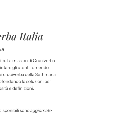
rba Italia
i!
ità. La mission di Cruciverba
llietare gli utenti fornendo
dei cruciverba della Settimana
ofondendo le soluzioni per
osità e definizioni.
 disponibili sono
aggiornate