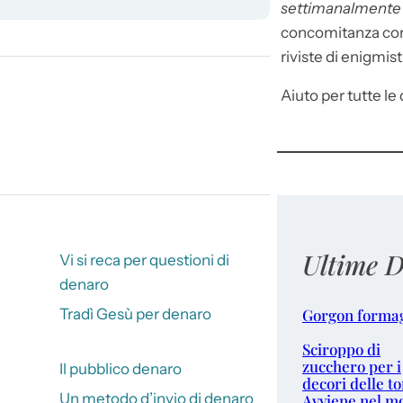
settimanalment
concomitanza con 
riviste di enigmist
Aiuto per tutte le d
Ultime D
Vi si reca per questioni di
denaro
Gorgon forma
Tradì Gesù per denaro
Sciroppo di
zucchero per i
Il pubblico denaro
decori delle to
Un metodo d’invio di denaro
Avviene nel m