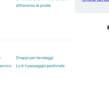
attraverso le poste
Ins
e
Drappi per tendaggi
lamico
Lo è il passaggio pedonale