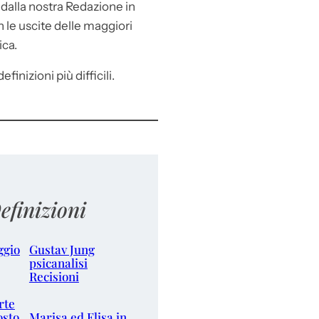
e
dalla nostra Redazione in
le uscite delle maggiori
ica.
efinizioni più difficili.
efinizioni
ggio
Gustav Jung
psicanalisi
Recisioni
rte
osto
Marisa ed Elisa in