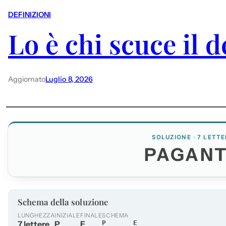
DEFINIZIONI
Lo è chi scuce il 
Aggiornato
Luglio 8, 2026
SOLUZIONE · 7 LETTE
PAGAN
Schema della soluzione
LUNGHEZZA
INIZIALE
FINALE
SCHEMA
7 lettere
P
E
P_____E