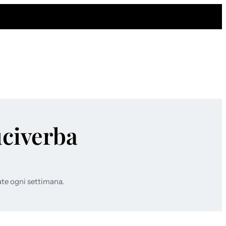
uciverba
ate ogni settimana.