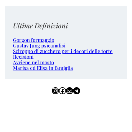
Ultime Definizioni
Gorgon formaggio
Gustav Jung psicanalisi
Sciroppo di zucchero per i decori delle torte
Recisioni
Avviene nel mosto
Marisa ed Elisa in famiglia
Instagram
Facebook
Email
Telegram