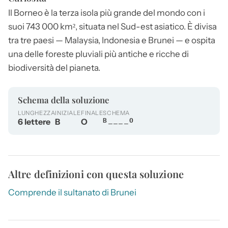
Il
Borneo
è la terza isola più grande del mondo con i
suoi 743 000 km², situata nel Sud-est asiatico. È divisa
tra tre paesi — Malaysia, Indonesia e Brunei — e ospita
una delle foreste pluviali più antiche e ricche di
biodiversità del pianeta.
Schema della soluzione
LUNGHEZZA
INIZIALE
FINALE
SCHEMA
6 lettere
B
O
B____O
Altre definizioni con questa soluzione
Comprende il sultanato di Brunei