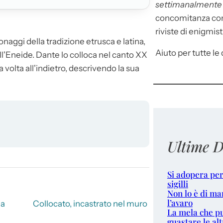
settimanalment
concomitanza con 
riviste di enigmist
onaggi della tradizione etrusca e latina,
Aiuto per tutte le d
ll'Eneide. Dante lo colloca nel canto XX
a volta all'indietro, descrivendo la sua
Ultime D
Si adopera per
sigilli
Non lo è di ma
l’avaro
 a
Collocato, incastrato nel muro
La mela che p
guastare le alt