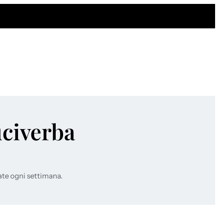
uciverba
ate ogni settimana.