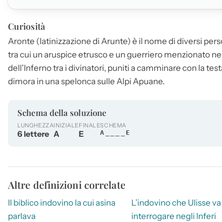
Curiosità
Aronte
(latinizzazione di Arunte) è il nome di diversi pers
tra cui un aruspice etrusco e un guerriero menzionato ne
dell'Inferno tra i divinatori, puniti a camminare con la test
dimora in una spelonca sulle Alpi Apuane.
Schema della soluzione
LUNGHEZZA
INIZIALE
FINALE
SCHEMA
6 lettere
A
E
A____E
Altre definizioni correlate
Il biblico indovino la cui asina
L’indovino che Ulisse va
parlava
interrogare negli Inferi