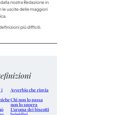
e
dalla nostra Redazione in
le uscite delle maggiori
ica.
efinizioni più difficili.
efinizioni
 i
Avverbio che rinvia
niche
Chi non lo passa
non lo supera
uò
L’aroma dei biscotti
re
brigidini