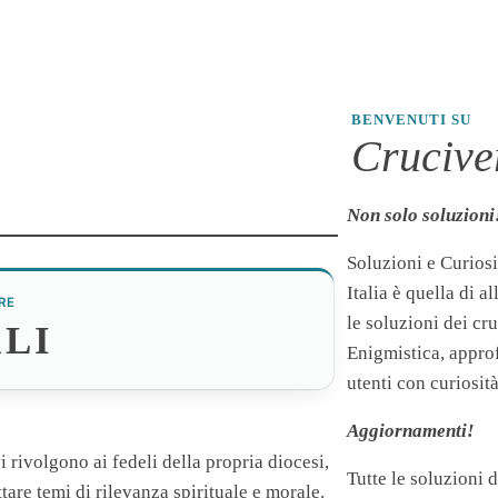
BENVENUTI SU
Cruciver
Non solo soluzioni
Soluzioni e Curiosi
Italia è quella di a
RE
le soluzioni dei cr
LI
Enigmistica, appro
utenti con curiosità
Aggiornamenti!
 rivolgono ai fedeli della propria diocesi,
Tutte le soluzioni 
ttare temi di rilevanza spirituale e morale.