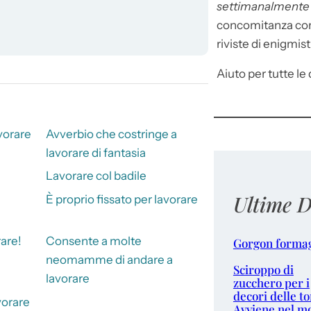
settimanalment
concomitanza con 
riviste di enigmist
Aiuto per tutte le d
vorare
Avverbio che costringe a
lavorare di fantasia
Lavorare col badile
Ultime D
È proprio fissato per lavorare
are!
Consente a molte
Gorgon forma
neomamme di andare a
Sciroppo di
lavorare
zucchero per i
decori delle to
vorare
Avviene nel m