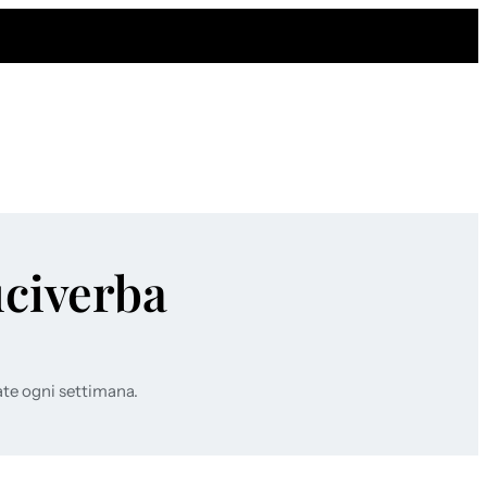
uciverba
ate ogni settimana.