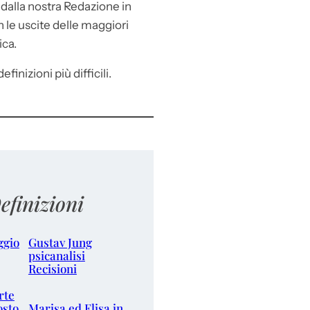
e
dalla nostra Redazione in
le uscite delle maggiori
ica.
efinizioni più difficili.
efinizioni
ggio
Gustav Jung
psicanalisi
Recisioni
rte
osto
Marisa ed Elisa in