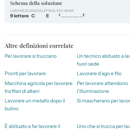
Schema della soluzione
LUNGHEZZA
INIZIALE
FINALE
SCHEMA
9 lettere
C
E
C_______E
Altre definizioni correlate
Per lavorare si truccano
Un tecnico abituato a la
fuori sede
Pronti per lavorare
Lavorare d’ago e filo
Macchina agricola per lavorare
Per lavorare attendono
tra filari di alberi
l’illuminazione
Lavorare un metallo dopo il
Si mascherano per lavor
bulino
È abituato a far lavorare il
Uno che si trucca per la