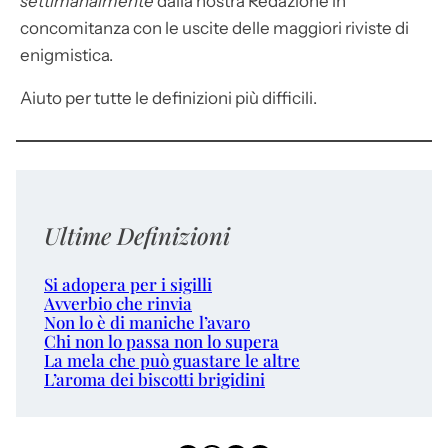
settimanalmente
dalla nostra Redazione in
concomitanza con le uscite delle maggiori riviste di
enigmistica.
Aiuto per tutte le definizioni più difficili.
Ultime Definizioni
Si adopera per i sigilli
Avverbio che rinvia
Non lo è di maniche l’avaro
Chi non lo passa non lo supera
La mela che può guastare le altre
L’aroma dei biscotti brigidini