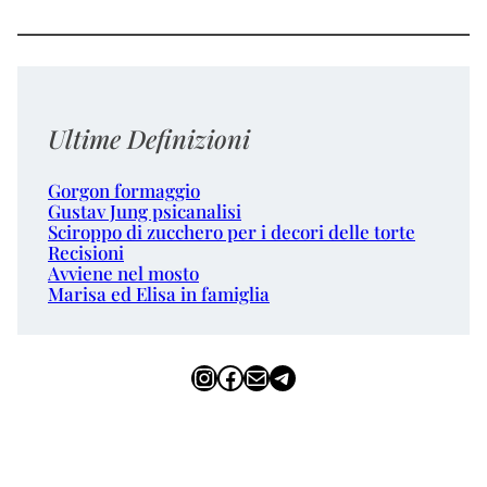
Ultime Definizioni
Gorgon formaggio
Gustav Jung psicanalisi
Sciroppo di zucchero per i decori delle torte
Recisioni
Avviene nel mosto
Marisa ed Elisa in famiglia
Instagram
Facebook
Email
Telegram