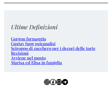
Ultime Definizioni
Gorgon formaggio
Gustav Jung psicanalisi
Sciroppo di zucchero per i decori delle torte
Recisioni
Avviene nel mosto
Marisa ed Elisa in famiglia
Instagram
Facebook
Email
Telegram