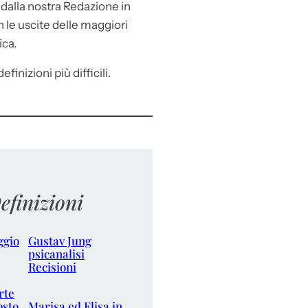
e
dalla nostra Redazione in
le uscite delle maggiori
ica.
efinizioni più difficili.
efinizioni
ggio
Gustav Jung
psicanalisi
Recisioni
rte
osto
Marisa ed Elisa in