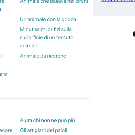
 re
Animale che ballava nei circhi
a
Un animale con la gobba
e
Minutissimi orifizi sulla
Ins
superficie di un tessuto
animale
il
Animale da ricerche
are
Aiuta chi non ne può più
pecore
Gli artigiani dei paioli