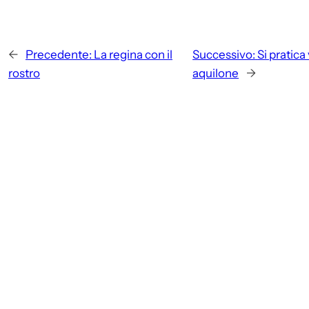
←
Precedente:
La regina con il
Successivo:
Si pratica
rostro
aquilone
→