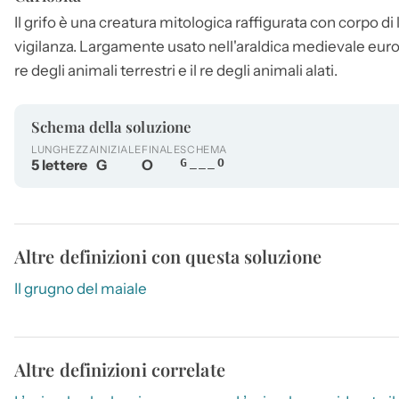
Il
grifo
è una creatura mitologica raffigurata con corpo di l
vigilanza. Largamente usato nell'araldica medievale euro
re degli animali terrestri e il re degli animali alati.
Schema della soluzione
LUNGHEZZA
INIZIALE
FINALE
SCHEMA
5 lettere
G
O
G___O
Altre definizioni con questa soluzione
Il grugno del maiale
Altre definizioni correlate