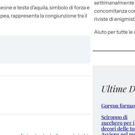
settimanalment
eone e testa d'aquila, simbolo di forza e
concomitanza con 
pea, rappresenta la congiunzione tra il
riviste di enigmist
Aiuto per tutte le d
Ultime D
Gorgon forma
Sciroppo di
zucchero per i
decori delle to
Avviene nel m