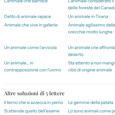
L’animale che barrisce
L’animale considerato il
delle foreste del Canad
Detto di animale rapace
Un animale in Tirana
Animale che vive in gallerie
Animale agilissimo dall
orecchie molto lunghe
Un animale come l’arvicola
Un animale che affronta 
deserto
Un animale… in
Sta attento a non mangi
contrapposizione con l’uomo
cibo di origine animale
Altre soluzioni di 5 lettere
Il terno che si azzecca in pieno
Le gemme della patata
Si attende quello dell’esame
Lo sono animali come 