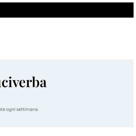
uciverba
ate ogni settimana.