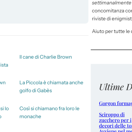
settimanalment
concomitanza con 
riviste di enigmist
Aiuto per tutte le d
Il cane di Charlie Brown
ista
own
La Piccola è chiamata anche
Ultime D
golfo di Gabès
Gorgon forma
si lo
Così si chiamano fra loro le
Sciroppo di
o
monache
zucchero per i
decori delle to
Avviene nel m