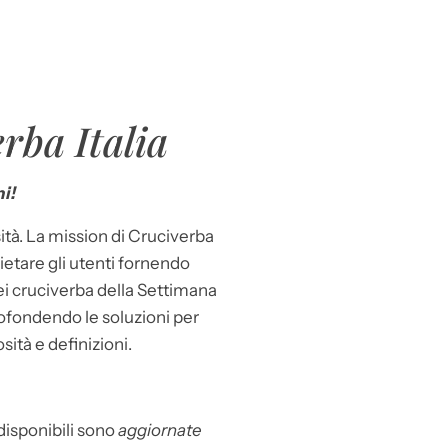
rba Italia
i!
ità. La mission di Cruciverba
llietare gli utenti fornendo
dei cruciverba della Settimana
ofondendo le soluzioni per
osità e definizioni.
 disponibili sono
aggiornate