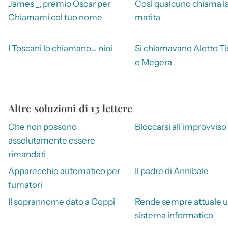
James _, premio Oscar per
Così qualcuno chiama l
Chiamami col tuo nome
matita
I Toscani lo chiamano… nini
Si chiamavano Aletto Ti
e Megera
Altre soluzioni di 13 lettere
Che non possono
Bloccarsi all’improvviso
assolutamente essere
rimandati
Apparecchio automatico per
Il padre di Annibale
fumatori
Il soprannome dato a Coppi
Rende sempre attuale 
sistema informatico