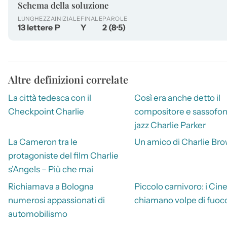
Schema della soluzione
LUNGHEZZA
INIZIALE
FINALE
PAROLE
13 lettere
P
Y
2 (8·5)
Altre definizioni correlate
La città tedesca con il
Così era anche detto il
Checkpoint Charlie
compositore e sassofon
jazz Charlie Parker
La Cameron tra le
Un amico di Charlie Br
protagoniste del film Charlie
s’Angels – Più che mai
Richiamava a Bologna
Piccolo carnivoro: i Cine
numerosi appassionati di
chiamano volpe di fuoc
automobilismo