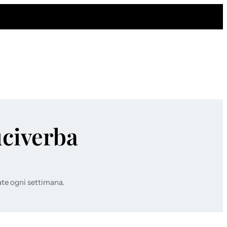
uciverba
ate ogni settimana.