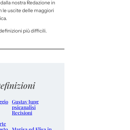
e
dalla nostra Redazione in
le uscite delle maggiori
ica.
efinizioni più difficili.
efinizioni
ggio
Gustav Jung
psicanalisi
Recisioni
rte
osto
Marisa ed Elisa in