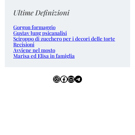
Ultime Definizioni
Gorgon formaggio
Gustav Jung psicanalisi
Sciroppo di zucchero per i decori delle torte
Recisioni
Avviene nel mosto
Marisa ed Elisa in famiglia
Instagram
Facebook
Email
Telegram