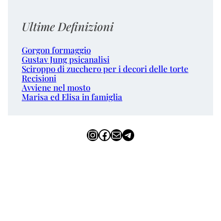
Ultime Definizioni
Gorgon formaggio
Gustav Jung psicanalisi
Sciroppo di zucchero per i decori delle torte
Recisioni
Avviene nel mosto
Marisa ed Elisa in famiglia
Instagram
Facebook
Email
Telegram