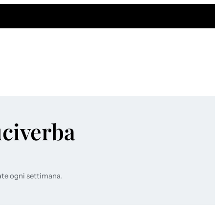
uciverba
ate ogni settimana.