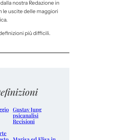
e
dalla nostra Redazione in
le uscite delle maggiori
ica.
efinizioni più difficili.
efinizioni
ggio
Gustav Jung
psicanalisi
Recisioni
rte
osto
Marisa ed Elisa in