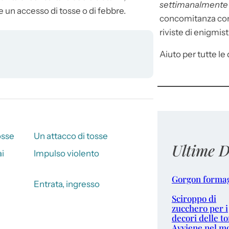
settimanalment
me un
accesso
di tosse o di febbre.
concomitanza con 
riviste di enigmist
Aiuto per tutte le d
osse
Un attacco di tosse
Ultime D
ai
Impulso violento
Gorgon forma
Entrata, ingresso
Sciroppo di
zucchero per i
decori delle to
Avviene nel m