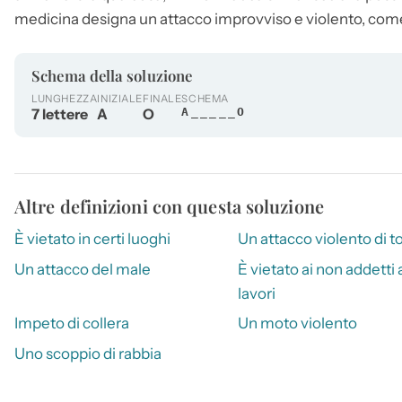
medicina designa un attacco improvviso e violento, co
Schema della soluzione
LUNGHEZZA
INIZIALE
FINALE
SCHEMA
7 lettere
A
O
A_____O
Altre definizioni con questa soluzione
È vietato in certi luoghi
Un attacco violento di t
Un attacco del male
È vietato ai non addetti 
lavori
Impeto di collera
Un moto violento
Uno scoppio di rabbia