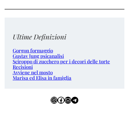
Ultime Definizioni
Gorgon formaggio
Gustav Jung psicanalisi
Sciroppo di zucchero per i decori delle torte
Recisioni
Avviene nel mosto
Marisa ed Elisa in famiglia
Instagram
Facebook
Email
Telegram