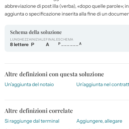
abbreviazione di post illa (verba), «dopo quelle parole»; in
aggiunta o specificazione inserita alla fine di un documen
Schema della soluzione
LUNGHEZZA
INIZIALE
FINALE
SCHEMA
8 lettere
P
A
P______A
Altre definizioni con questa soluzione
Un’aggiunta del notaio
Un’aggiunta nel contrat
Altre definizioni correlate
Si raggiunge dal terminal
Aggiungere, allegare