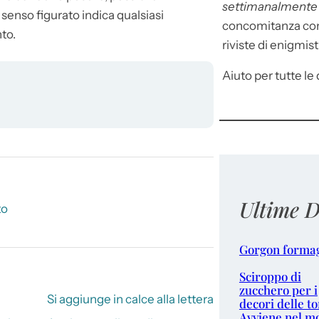
settimanalment
 senso figurato indica qualsiasi
concomitanza con 
to.
riviste di enigmist
Aiuto per tutte le d
Ultime D
to
Gorgon forma
Sciroppo di
zucchero per i
Si aggiunge in calce alla lettera
decori delle to
Avviene nel m