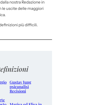
e
dalla nostra Redazione in
le uscite delle maggiori
ica.
efinizioni più difficili.
efinizioni
ggio
Gustav Jung
psicanalisi
Recisioni
rte
osto
Marisa ed Elisa in