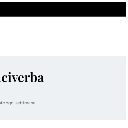
uciverba
ate ogni settimana.