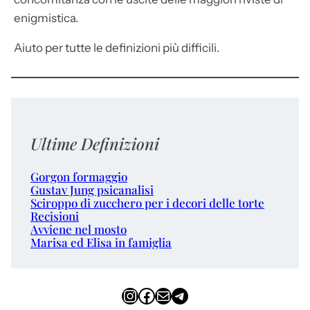
enigmistica.
Aiuto per tutte le definizioni più difficili.
Ultime Definizioni
Gorgon formaggio
Gustav Jung psicanalisi
Sciroppo di zucchero per i decori delle torte
Recisioni
Avviene nel mosto
Marisa ed Elisa in famiglia
Instagram
Facebook
Email
Telegram