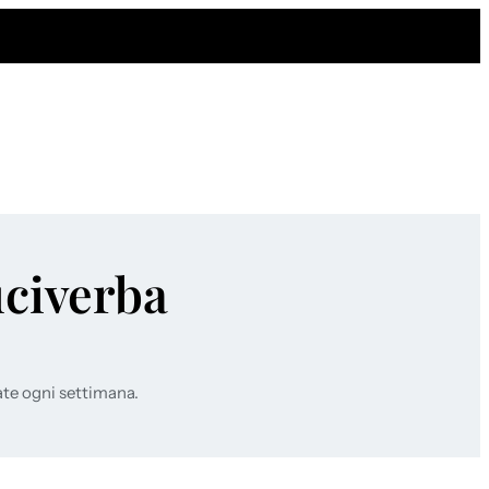
uciverba
ate ogni settimana.