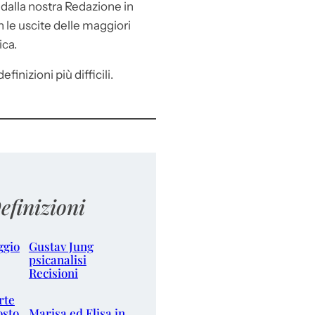
e
dalla nostra Redazione in
le uscite delle maggiori
ica.
efinizioni più difficili.
efinizioni
ggio
Gustav Jung
psicanalisi
Recisioni
rte
osto
Marisa ed Elisa in