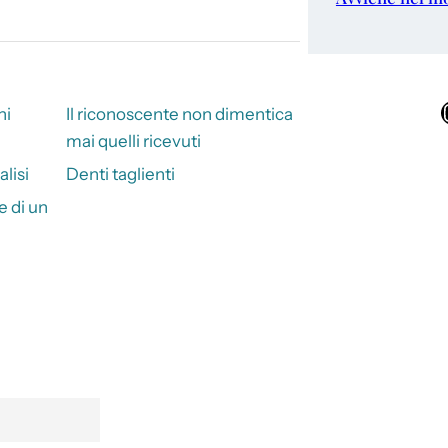
Ins
ni
Il riconoscente non dimentica
mai quelli ricevuti
alisi
Denti taglienti
e di un