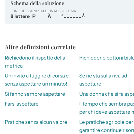
Schema della soluzione
LUNGHEZZA
INIZIALE
FINALE
SCHEMA
8 lettere
P
À
P______À
Altre definizioni correlate
Richiedono il rispetto della
Richiedono bottoni bisl
metrica
Un invito a fuggire di corsa e
Se ne sta sulla riva ad
senza aspettare un minuto!
aspettare
Si fanno sempre aspettare
Una donna che si fa asp
Farsi aspettare
Il tempo che sembra pa
per chi deve aspettare 
Pratiche senza alcun valore
Le pratiche agricole per
garantire continue risor