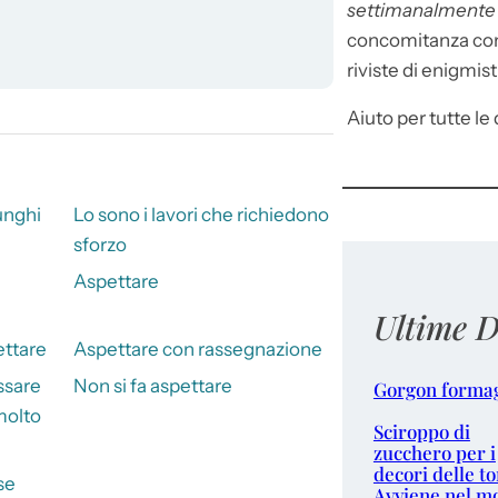
settimanalment
concomitanza con 
riviste di enigmist
Aiuto per tutte le d
unghi
Lo sono i lavori che richiedono
sforzo
Aspettare
Ultime D
ettare
Aspettare con rassegnazione
ssare
Non si fa aspettare
Gorgon forma
molto
Sciroppo di
zucchero per i
decori delle to
se
Avviene nel m