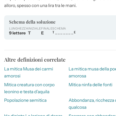
alloro, spesso con una lira tra le mani.
Schema della soluzione
LUNGHEZZA
INIZIALE
FINALE
SCHEMA
9 lettere
T
E
T_______E
Altre definizioni correlate
La mitica Musa dei carmi
La mitica musa della po
amorosi
amorosa
Mitica creatura con corpo
Mitica ninfa delle fonti
leonino e testa d’aquila
Popolazione semitica
Abbondanza, ricchezza 
qualcosa
Ha dipinto La lezione di danza
Scorrere con abbondan