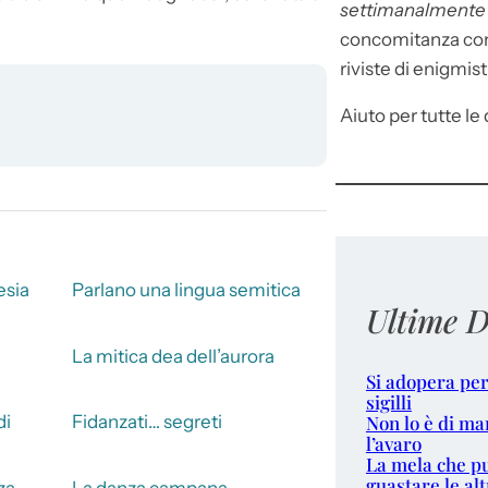
settimanalment
concomitanza con 
riviste di enigmist
Aiuto per tutte le d
esia
Parlano una lingua semitica
Ultime D
La mitica dea dell’aurora
Si adopera per
sigilli
Non lo è di ma
di
Fidanzati… segreti
l’avaro
La mela che p
guastare le alt
za
La danza campana