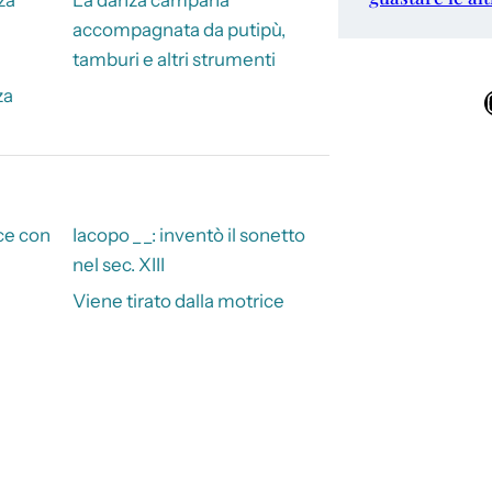
accompagnata da putipù,
tamburi e altri strumenti
za
Ins
ce con
Iacopo _ _: inventò il sonetto
nel sec. XIII
Viene tirato dalla motrice