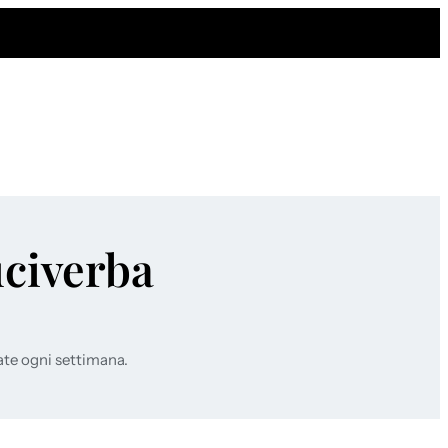
uciverba
ate ogni settimana.