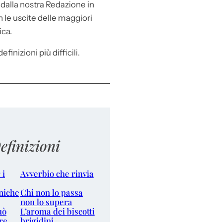
e
dalla nostra Redazione in
le uscite delle maggiori
ica.
efinizioni più difficili.
efinizioni
 i
Avverbio che rinvia
niche
Chi non lo passa
non lo supera
uò
L’aroma dei biscotti
re
brigidini