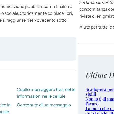
settimanalment
omunicazione pubblica, con la finalità di
concomitanza con 
 o sociale. Storicamente colpisce libri,
riviste di enigmist
nte si raggiunse nel Novecento sotto i
Aiuto per tutte le d
Ultime D
Si adopera per
Quello messaggero trasmette
sigilli
informazioni nelle cellule
Non lo è di ma
l’avaro
co in
Contenuto di un messaggio
La mela che p
ocale
guastare le alt