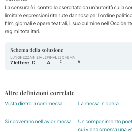
La
censura
è il controllo esercitato da un'autorità sulla c
limitare espressioni ritenute dannose per l'ordine politico
film, giornali e opere teatrali; il suo culmine nell'Occide
regimi totalitari.
Schema della soluzione
LUNGHEZZA
INIZIALE
FINALE
SCHEMA
7 lettere
C
A
C_____A
Altre definizioni correlate
Vi sta dietro la commessa
La messa in opera
Si ricoverano nell’aviorimessa
Un componimento poeti
cui viene omessa una v