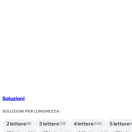
Soluzioni
SOLUZIONI PER LUNGHEZZA:
2 lettere
3 lettere
4 lettere
5 lettere
181
729
3145