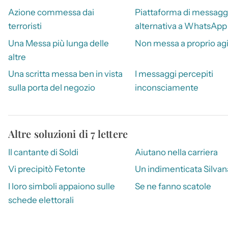
Azione commessa dai
Piattaforma di messaggi
terroristi
alternativa a WhatsApp
Una Messa più lunga delle
Non messa a proprio ag
altre
Una scritta messa ben in vista
I messaggi percepiti
sulla porta del negozio
inconsciamente
Altre soluzioni di 7 lettere
Il cantante di Soldi
Aiutano nella carriera
Vi precipitò Fetonte
Un indimenticata Silvan
I loro simboli appaiono sulle
Se ne fanno scatole
schede elettorali