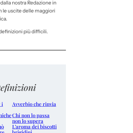
e
dalla nostra Redazione in
le uscite delle maggiori
ica.
efinizioni più difficili.
efinizioni
 i
Avverbio che rinvia
niche
Chi non lo passa
non lo supera
uò
L’aroma dei biscotti
re
brigidini