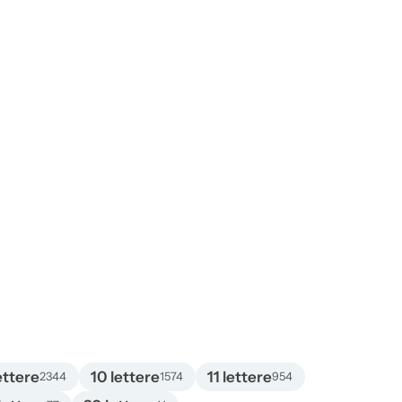
ettere
10 lettere
11 lettere
2344
1574
954