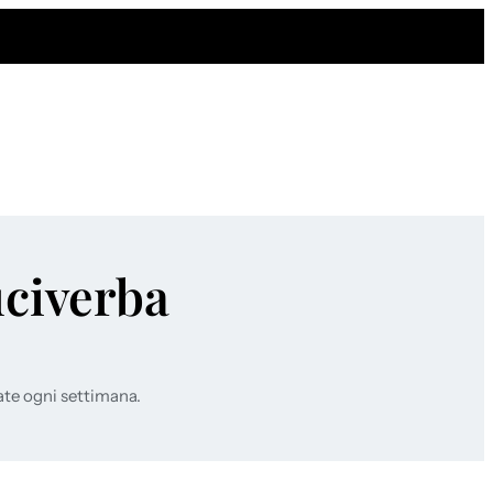
uciverba
ate ogni settimana.