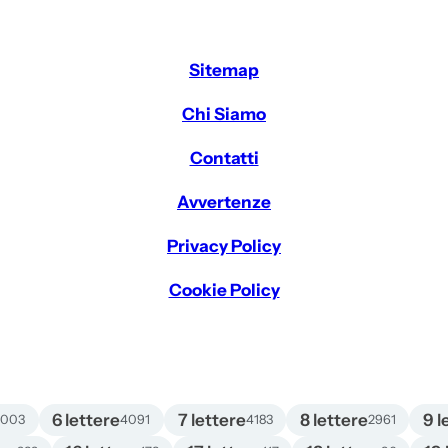
Sitemap
Chi Siamo
Contatti
Avvertenze
Privacy Policy
Cookie Policy
6 lettere
7 lettere
8 lettere
9 l
4003
4091
4183
2961