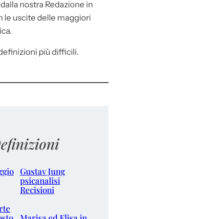
e
dalla nostra Redazione in
le uscite delle maggiori
ica.
efinizioni più difficili.
efinizioni
ggio
Gustav Jung
psicanalisi
Recisioni
rte
osto
Marisa ed Elisa in