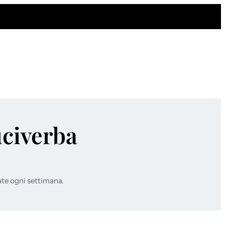
uciverba
ate ogni settimana.