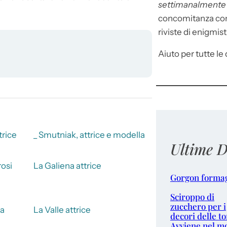
settimanalment
concomitanza con 
riviste di enigmist
Aiuto per tutte le d
trice
_ Smutniak, attrice e modella
Ultime D
osi
La Galiena attrice
Gorgon forma
Sciroppo di
zucchero per i
ia
La Valle attrice
decori delle to
Avviene nel m