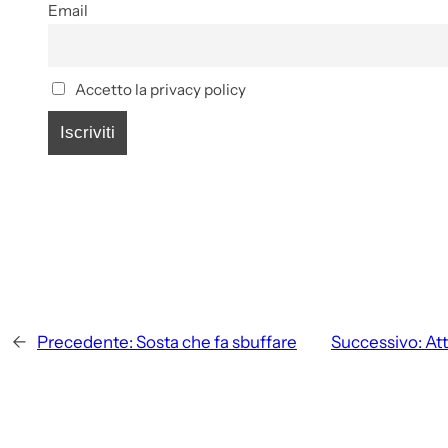
Email
Accetto la privacy policy
←
Precedente:
Sosta che fa sbuffare
Successivo:
At