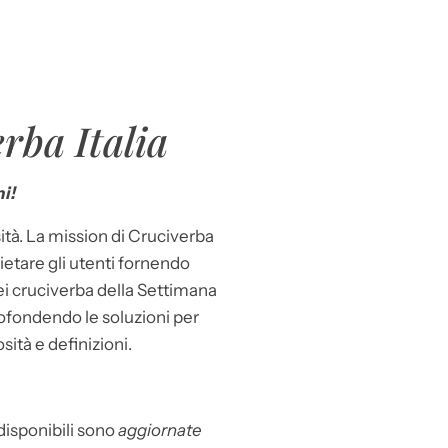
rba Italia
i!
ità. La mission di Cruciverba
llietare gli utenti fornendo
dei cruciverba della Settimana
ofondendo le soluzioni per
osità e definizioni.
 disponibili sono
aggiornate