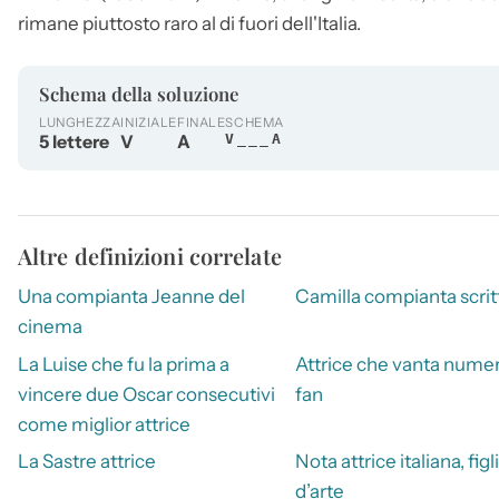
rimane piuttosto raro al di fuori dell'Italia.
Schema della soluzione
LUNGHEZZA
INIZIALE
FINALE
SCHEMA
5 lettere
V
A
V___A
Altre definizioni correlate
Una compianta Jeanne del
Camilla compianta scrit
cinema
La Luise che fu la prima a
Attrice che vanta numer
vincere due Oscar consecutivi
fan
come miglior attrice
La Sastre attrice
Nota attrice italiana, figl
d’arte