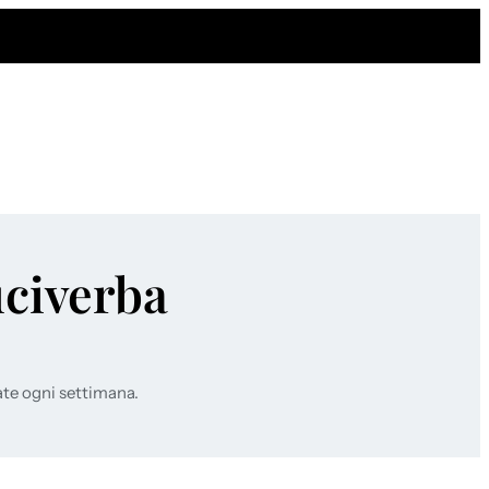
uciverba
ate ogni settimana.