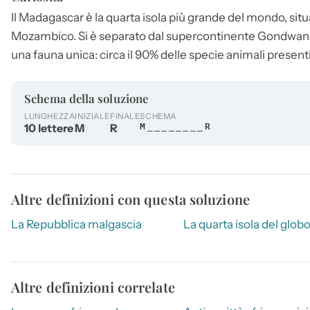
Il
Madagascar
è la quarta isola più grande del mondo, situ
Mozambico. Si è separato dal supercontinente Gondwana c
una fauna unica: circa il 90% delle specie animali presenti 
Schema della soluzione
LUNGHEZZA
INIZIALE
FINALE
SCHEMA
10 lettere
M
R
M________R
Altre definizioni con questa soluzione
La Repubblica malgascia
La quarta isola del glob
Altre definizioni correlate