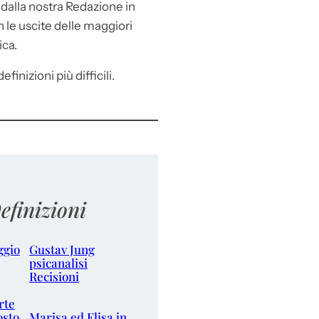
e
dalla nostra Redazione in
le uscite delle maggiori
ica.
efinizioni più difficili.
efinizioni
ggio
Gustav Jung
psicanalisi
Recisioni
rte
osto
Marisa ed Elisa in