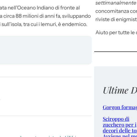
settimanalment
ata nell'Oceano Indiano di fronte al
concomitanza con 
irca 88 milioni di anni fa, sviluppando
riviste di enigmist
sull'isola, tra cui i lemuri, è endemico.
Aiuto per tutte le d
Ultime D
o
Gorgon forma
Sciroppo di
zucchero per i
decori delle to
Avviene nel m