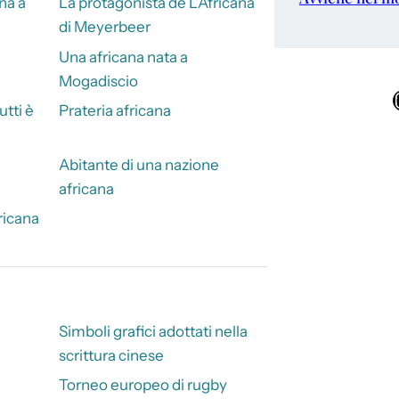
ina a
La protagonista de L’Africana
di Meyerbeer
Una africana nata a
Mogadiscio
Ins
utti è
Prateria africana
Abitante di una nazione
africana
ricana
Simboli grafici adottati nella
scrittura cinese
Torneo europeo di rugby