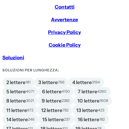
Contatti
Avvertenze
Privacy Policy
Cookie Policy
Soluzioni
SOLUZIONI PER LUNGHEZZA:
2 lettere
3 lettere
4 lettere
181
766
3194
5 lettere
6 lettere
7 lettere
4071
4150
4260
8 lettere
9 lettere
10 lettere
3021
2382
1608
11 lettere
12 lettere
13 lettere
972
782
423
14 lettere
15 lettere
16 lettere
246
237
182
17 lettere
18 lettere
19 lettere
121
101
78