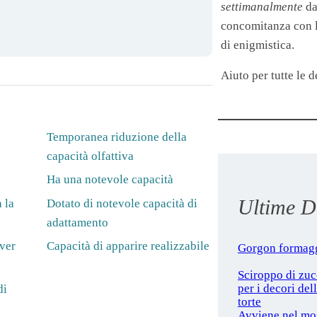
settimanalmente
da
concomitanza con le
di enigmistica.
Aiuto per tutte le de
Temporanea riduzione della
capacità olfattiva
Ha una notevole capacità
Ultime De
 la
Dotato di notevole capacità di
adattamento
ver
Capacità di apparire realizzabile
Gorgon formag
Sciroppo di zu
per i decori del
di
torte
Avviene nel mo