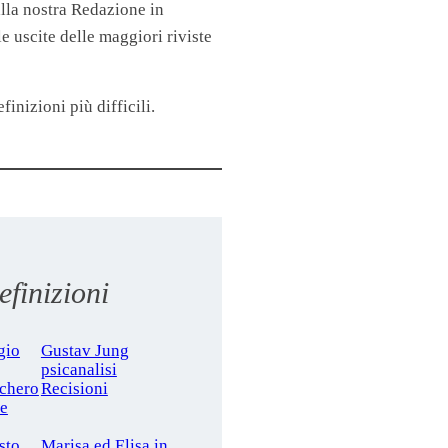
lla nostra Redazione in
 uscite delle maggiori riviste
finizioni più difficili.
finizioni
gio
Gustav Jung
psicanalisi
cchero
Recisioni
le
sto
Marisa ed Elisa in