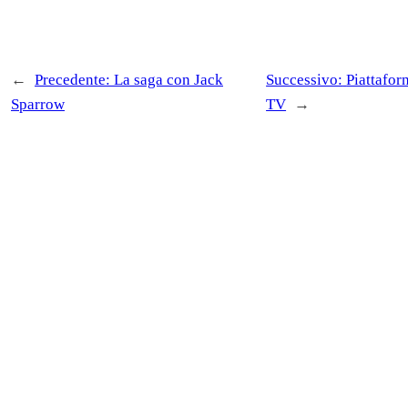
←
Precedente:
La saga con Jack
Successivo:
Piattafor
Sparrow
TV
→