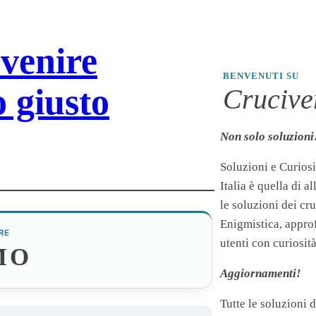
rvenire
BENVENUTI SU
 giusto
Cruciver
Non solo soluzioni
Soluzioni e Curiosi
Italia è quella di a
le soluzioni dei cr
Enigmistica, appro
RE
utenti con curiosità
MO
Aggiornamenti!
Tutte le soluzioni 