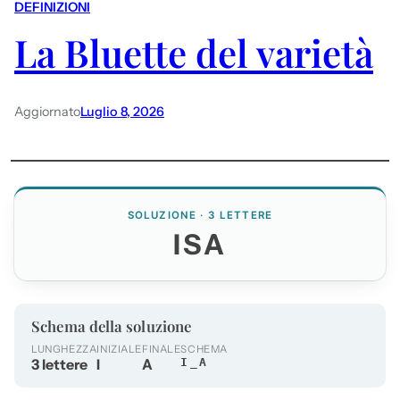
DEFINIZIONI
La Bluette del varietà
Aggiornato
Luglio 8, 2026
SOLUZIONE · 3 LETTERE
ISA
Schema della soluzione
LUNGHEZZA
INIZIALE
FINALE
SCHEMA
3 lettere
I
A
I_A