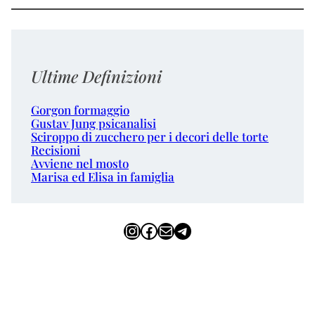
Ultime Definizioni
Gorgon formaggio
Gustav Jung psicanalisi
Sciroppo di zucchero per i decori delle torte
Recisioni
Avviene nel mosto
Marisa ed Elisa in famiglia
Instagram
Facebook
Email
Telegram