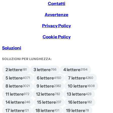
Contatti
Avvertenze
Privacy Policy
Cookie Policy
Soluzioni
SOLUZIONI PER LUNGHEZZA:
2 lettere
3 lettere
4 lettere
181
766
3194
5 lettere
6 lettere
7 lettere
4071
4150
4260
8 lettere
9 lettere
10 lettere
3021
2382
1608
11 lettere
12 lettere
13 lettere
972
782
423
14 lettere
15 lettere
16 lettere
246
237
182
17 lettere
18 lettere
19 lettere
121
101
78