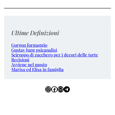
Ultime Definizioni
Gorgon formaggio
Gustav Jung psicanalisi
Sciroppo di zucchero per i decori delle torte
Recisioni
Avviene nel mosto
Marisa ed Elisa in famiglia
Instagram
Facebook
Email
Telegram