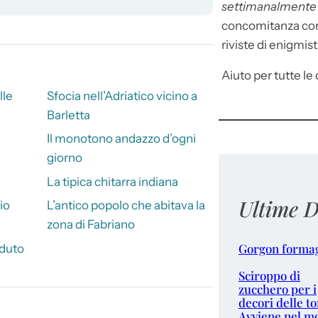
settimanalment
concomitanza con 
riviste di enigmist
Aiuto per tutte le d
lle
Sfocia nell’Adriatico vicino a
Barletta
Il monotono andazzo d’ogni
giorno
La tipica chitarra indiana
Ultime D
io
L’antico popolo che abitava la
zona di Fabriano
Gorgon forma
aduto
Sciroppo di
zucchero per i
decori delle to
Avviene nel m