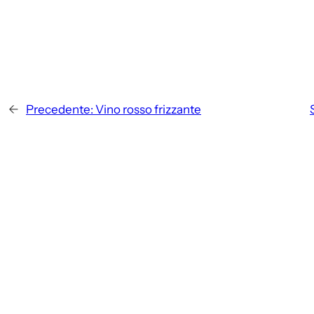
←
Precedente:
Vino rosso frizzante