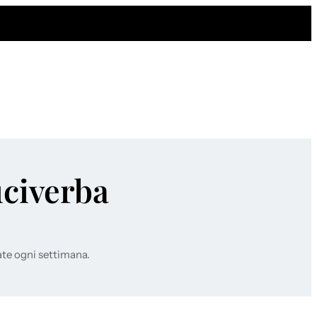
uciverba
ate ogni settimana.