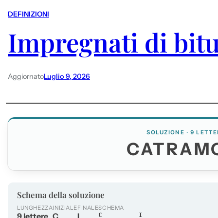
DEFINIZIONI
Impregnati di bi
Aggiornato
Luglio 9, 2026
SOLUZIONE · 9 LETTE
CATRAM
Schema della soluzione
LUNGHEZZA
INIZIALE
FINALE
SCHEMA
9 lettere
C
I
C_______I