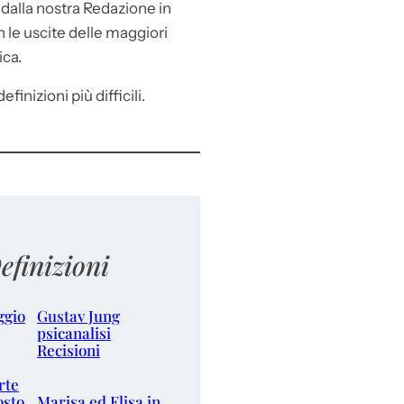
e
dalla nostra Redazione in
le uscite delle maggiori
ica.
efinizioni più difficili.
efinizioni
ggio
Gustav Jung
psicanalisi
Recisioni
rte
osto
Marisa ed Elisa in