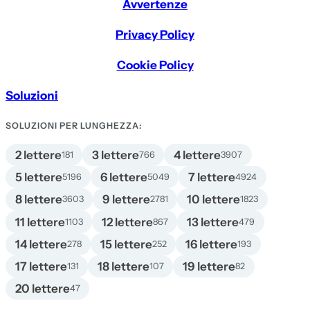
Avvertenze
Privacy Policy
Cookie Policy
Soluzioni
SOLUZIONI PER LUNGHEZZA:
2 lettere
3 lettere
4 lettere
181
766
3907
5 lettere
6 lettere
7 lettere
5196
5049
4924
8 lettere
9 lettere
10 lettere
3603
2781
1823
11 lettere
12 lettere
13 lettere
1103
867
479
14 lettere
15 lettere
16 lettere
278
252
193
17 lettere
18 lettere
19 lettere
131
107
82
20 lettere
47