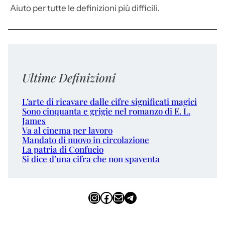
Aiuto per tutte le definizioni più difficili.
Ultime Definizioni
L’arte di ricavare dalle cifre significati magici
Sono cinquanta e grigie nel romanzo di E. L.
James
Va al cinema per lavoro
Mandato di nuovo in circolazione
La patria di Confucio
Si dice d’una cifra che non spaventa
Instagram
Facebook
Email
Telegram