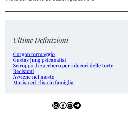
Ultime Definizioni
Gorgon formaggio
Gustav Jung psicanalisi
Sciroppo di zucchero per i decori delle torte
Recisioni
Avviene nel mosto
Marisa ed Elisa in famiglia
Instagram
Facebook
Email
Telegram