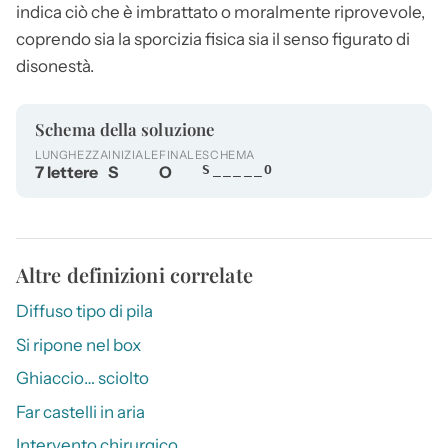
indica ciò che è imbrattato o moralmente riprovevole,
coprendo sia la sporcizia fisica sia il senso figurato di
disonestà.
Schema della soluzione
LUNGHEZZA
INIZIALE
FINALE
SCHEMA
7 lettere
S
O
S_____O
Altre definizioni correlate
Diffuso tipo di pila
Si ripone nel box
Ghiaccio… sciolto
Far castelli in aria
Intervento chirurgico