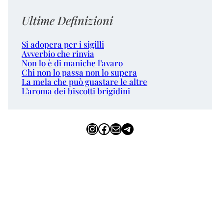
Ultime Definizioni
Si adopera per i sigilli
Avverbio che rinvia
Non lo è di maniche l’avaro
Chi non lo passa non lo supera
La mela che può guastare le altre
L’aroma dei biscotti brigidini
Instagram
Facebook
Email
Telegram