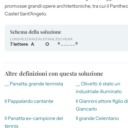
promosse grandi opere architettoniche, tra cui il Panthe
Castel Sant'Angelo.
Schema della soluzione
LUNGHEZZA
INIZIALE
FINALE
SCHEMA
7 lettere
A
O
A_____O
Altre definizioni con questa soluzione
__ Panatta, grande tennista
__ Olivetti: è stato un
industriale illuminato
Il Pappalardo cantante
Il Giannini attore figlio di
Giancarlo
Il Panatta ex-campione del
Il grande Celentano
tennis