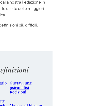
e
dalla nostra Redazione in
le uscite delle maggiori
ica.
efinizioni più difficili.
efinizioni
ggio
Gustav Jung
psicanalisi
Recisioni
rte
osto
Marisa ed Elisa in