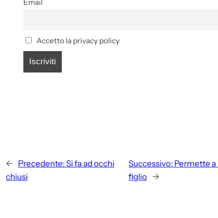
Email
Accetto la privacy policy
←
Precedente:
Si fa ad occhi
Successivo:
Permette a 
chiusi
figlio
→