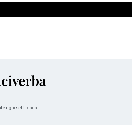
uciverba
ate ogni settimana.