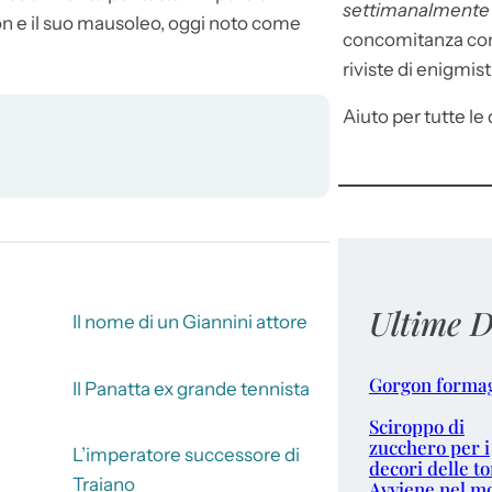
settimanalment
on e il suo mausoleo, oggi noto come
concomitanza con 
riviste di enigmist
Aiuto per tutte le d
Ultime D
Il nome di un Giannini attore
Gorgon forma
Il Panatta ex grande tennista
Sciroppo di
zucchero per i
L’imperatore successore di
decori delle to
Traiano
Avviene nel m