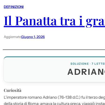
DEFINIZIONI
Il Panatta tra i gr
Aggiornato
Giugno 1, 2026
SOLUZIONE · 7 LETTE
ADRIA
Curiosità
L'imperatore romano
Adriano
(76-138 d.C.) fu il terzo deg
della storia di Roma: amava la cultura greca, viaggiò inst