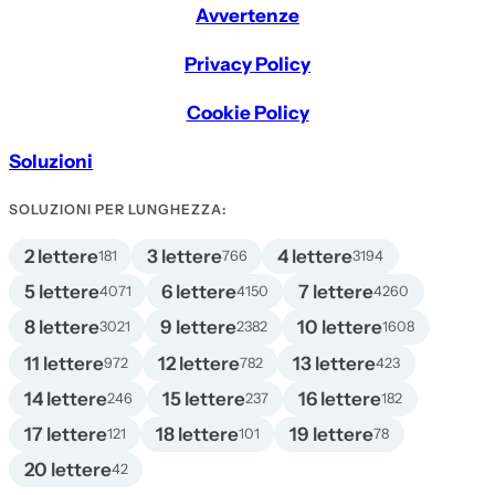
Avvertenze
Privacy Policy
Cookie Policy
Soluzioni
SOLUZIONI PER LUNGHEZZA:
2 lettere
3 lettere
4 lettere
181
766
3194
5 lettere
6 lettere
7 lettere
4071
4150
4260
8 lettere
9 lettere
10 lettere
3021
2382
1608
11 lettere
12 lettere
13 lettere
972
782
423
14 lettere
15 lettere
16 lettere
246
237
182
17 lettere
18 lettere
19 lettere
121
101
78
20 lettere
42