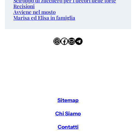
Sciroppo di zucchero per i decori delle torte
Recisioni
Avviene nel mosto
Marisa ed Elisa in famiglia
Instagram
Facebook
Email
Telegram
Sitemap
Chi Siamo
Contatti