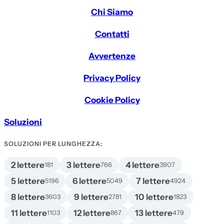
Chi Siamo
Contatti
Avvertenze
Privacy Policy
Cookie Policy
Soluzioni
SOLUZIONI PER LUNGHEZZA:
2 lettere
3 lettere
4 lettere
181
766
3907
5 lettere
6 lettere
7 lettere
5196
5049
4924
8 lettere
9 lettere
10 lettere
3603
2781
1823
11 lettere
12 lettere
13 lettere
1103
867
479