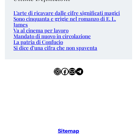
L’arte di ricavare dalle cifre significati magici
Sono cinquanta e grigie nel romanzo di E. L.
James
Va al cinema per lavoro
Mandato di nuovo in circolazione
La patria di Confucio
Si dice d’una cifra che non spaventa
Instagram
Facebook
Email
Telegram
Sitemap