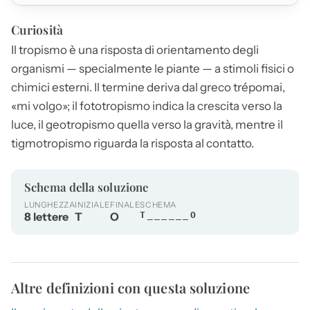
Curiosità
Il
tropismo
è una risposta di orientamento degli
organismi — specialmente le piante — a stimoli fisici o
chimici esterni. Il termine deriva dal greco trépomai,
«mi volgo»; il fototropismo indica la crescita verso la
luce, il geotropismo quella verso la gravità, mentre il
tigmotropismo riguarda la risposta al contatto.
Schema della soluzione
LUNGHEZZA
INIZIALE
FINALE
SCHEMA
8 lettere
T
O
T______O
Altre definizioni con questa soluzione