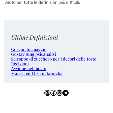
Aiuto per tutte le definizioni più difficili.
Ultime Definizioni
Gorgon formaggio
Gustav Jung psicanalisi
Sciroppo di zucchero per i decori delle torte
Recisioni
Avviene nel mosto
Marisa ed Elisa in famiglia
Instagram
Facebook
Email
Telegram