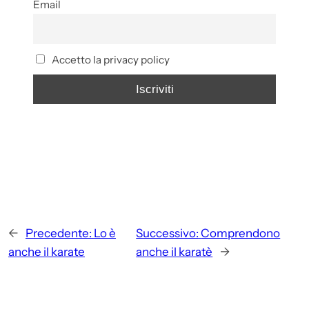
Email
Accetto la privacy policy
←
Precedente:
Lo è
Successivo:
Comprendono
anche il karate
anche il karatè
→