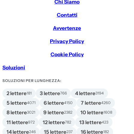
Chi Siamo
Contatti
Avvertenze
Privacy Policy
Cookie Policy
Soluzioni
SOLUZIONI PER LUNGHEZZA:
2 lettere
3 lettere
4 lettere
181
766
3194
5 lettere
6 lettere
7 lettere
4071
4150
4260
8 lettere
9 lettere
10 lettere
3021
2382
1608
11 lettere
12 lettere
13 lettere
972
782
423
14 lettere
15 lettere
16 lettere
246
237
182