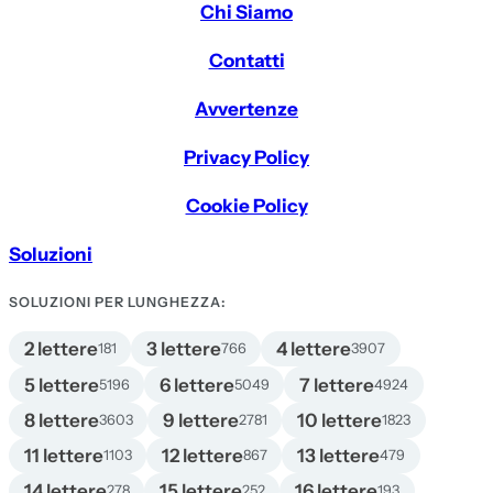
Chi Siamo
Contatti
Avvertenze
Privacy Policy
Cookie Policy
Soluzioni
SOLUZIONI PER LUNGHEZZA:
2 lettere
3 lettere
4 lettere
181
766
3907
5 lettere
6 lettere
7 lettere
5196
5049
4924
8 lettere
9 lettere
10 lettere
3603
2781
1823
11 lettere
12 lettere
13 lettere
1103
867
479
14 lettere
15 lettere
16 lettere
278
252
193