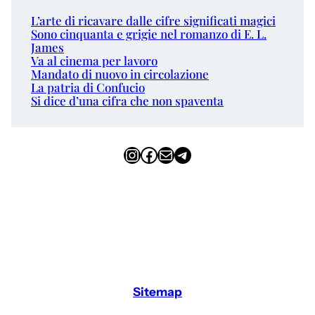
L’arte di ricavare dalle cifre significati magici
Sono cinquanta e grigie nel romanzo di E. L.
James
Va al cinema per lavoro
Mandato di nuovo in circolazione
La patria di Confucio
Si dice d’una cifra che non spaventa
Instagram
Facebook
Email
Telegram
Sitemap