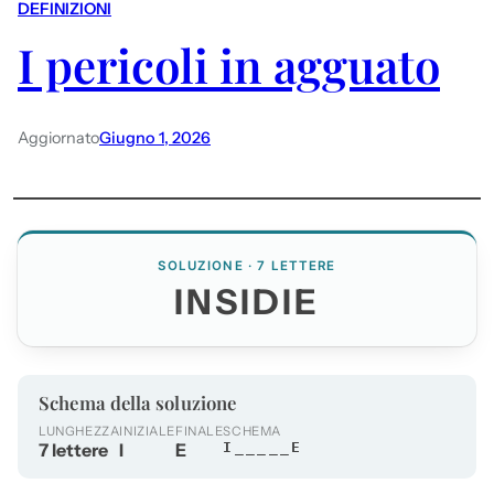
DEFINIZIONI
I pericoli in agguato
Aggiornato
Giugno 1, 2026
SOLUZIONE · 7 LETTERE
INSIDIE
Schema della soluzione
LUNGHEZZA
INIZIALE
FINALE
SCHEMA
7 lettere
I
E
I_____E