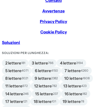
Contatti
Avvertenze
Privacy Policy
Cookie Policy
Soluzioni
SOLUZIONI PER LUNGHEZZA:
2 lettere
3 lettere
4 lettere
181
766
3194
5 lettere
6 lettere
7 lettere
4071
4150
4260
8 lettere
9 lettere
10 lettere
3021
2382
1608
11 lettere
12 lettere
13 lettere
972
782
423
14 lettere
15 lettere
16 lettere
246
237
182
17 lettere
18 lettere
19 lettere
121
101
78