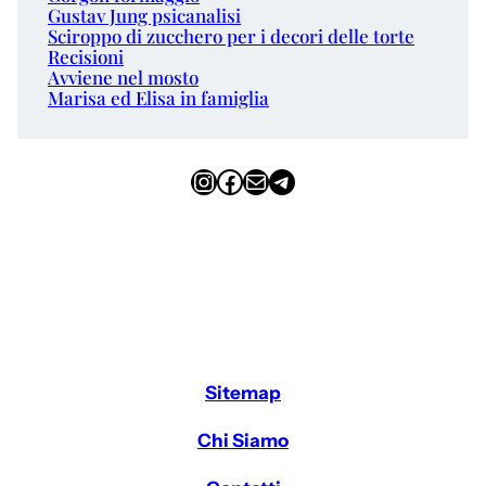
Gustav Jung psicanalisi
Sciroppo di zucchero per i decori delle torte
Recisioni
Avviene nel mosto
Marisa ed Elisa in famiglia
Instagram
Facebook
Email
Telegram
Sitemap
Chi Siamo