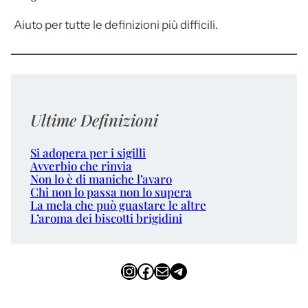
Aiuto per tutte le definizioni più difficili.
Ultime Definizioni
Si adopera per i sigilli
Avverbio che rinvia
Non lo è di maniche l’avaro
Chi non lo passa non lo supera
La mela che può guastare le altre
L’aroma dei biscotti brigidini
Instagram
Facebook
Email
Telegram