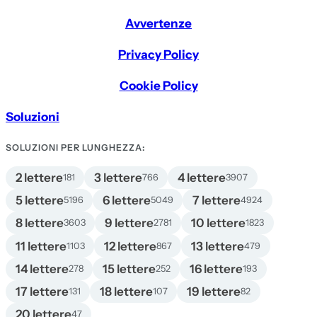
Avvertenze
Privacy Policy
Cookie Policy
Soluzioni
SOLUZIONI PER LUNGHEZZA:
2 lettere
3 lettere
4 lettere
181
766
3907
5 lettere
6 lettere
7 lettere
5196
5049
4924
8 lettere
9 lettere
10 lettere
3603
2781
1823
11 lettere
12 lettere
13 lettere
1103
867
479
14 lettere
15 lettere
16 lettere
278
252
193
17 lettere
18 lettere
19 lettere
131
107
82
20 lettere
47