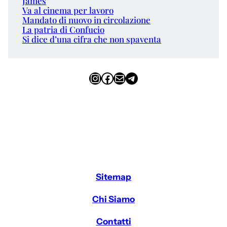
James
Va al cinema per lavoro
Mandato di nuovo in circolazione
La patria di Confucio
Si dice d’una cifra che non spaventa
Instagram
Facebook
Email
Telegram
Sitemap
Chi Siamo
Contatti